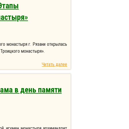
«Этапы
настыря»
го монастыря г. Рязани открылась
-Троицкого монастыря».
Читать далее
рама в день памяти
ой, игумен монастыря архимандрит