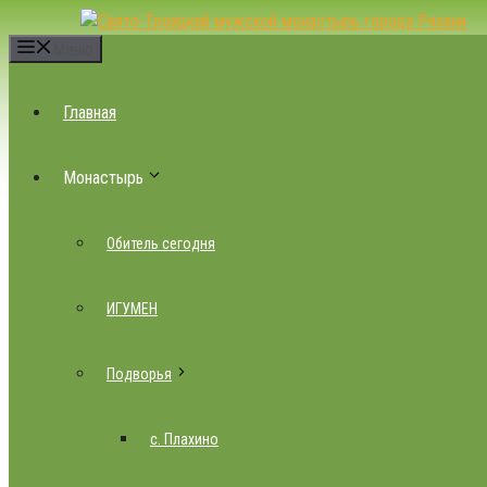
Перейти
к
Меню
содержимому
Главная
Монастырь
Обитель сегодня
ИГУМЕН
Подворья
с. Плахино