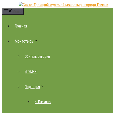
Перейти
к
Меню
содержимому
Главная
Монастырь
Обитель сегодня
ИГУМЕН
Подворья
с. Плахино