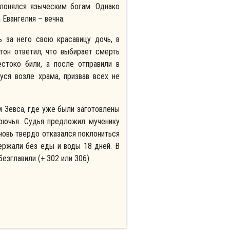
клонялся языческим богам. Однако
 Евангелия – вечна.
 за него свою красавицу дочь, в
тон ответил, что выбирает смерть
стоко били, а после отправили в
уся возле храма, призвав всех не
м Зевса, где уже были заготовлены
крючья. Судья предложил мученику
новь твердо отказался поклониться
держали без еды и воды 18 дней. В
безглавили (+ 302 или 306).