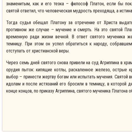
знаменитым, как и его тезка – философ Платон, если бы по
святой ответил, что человеческая мудрость преходяща, а истина
Тогда судья обещал Платону за отречение от Христа выдать
противном же случае – мучение и смерть. На это святой Пла
временную ради жизни вечной. В ответ святого мученика же
темницу. При этом он успел обратиться к народу, собравшем
отступать от христианской веры.
Через семь дней святого снова привели на суд Агриппина в хра
орудия пыток: кипящие котлы, раскаленное железо, острые 
выбор – принести жертву богам или испытать мучения. Святой в
идолам и после истязаний его бросили в темницу, в которой 
конце концов, по приказу Агриппина, святого мученика Платона о