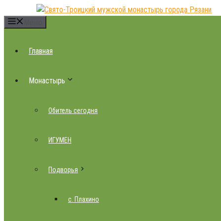
Перейти
к
Меню
содержимому
Главная
Монастырь
Обитель сегодня
ИГУМЕН
Подворья
с. Плахино