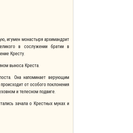
ную, игумен монастыря архимандрит
еликого в сослужении братии в
ение Кресту.
ином выноса Креста.
поста
.
Она напоминает верующим
 происходит от особого поклонения
уховном и телесном подвиге.
тались зачала о Крестных муках и