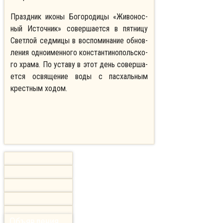
Праздник иконы Богородицы «Жи­во­нос­
ный Ис­точ­ник» совершается в пятницу
Светлой седмицы в воспоминание об­нов­
ле­ния одноименного кон­стан­ти­но­поль­ско­
го хра­ма. По уста­ву в этот день со­вер­ша­
ет­ся освящение воды с пас­халь­ным
крест­ным хо­дом.
Объявления