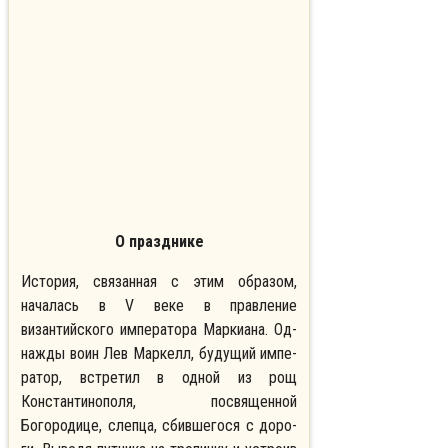
О празднике
История, связанная с этим образом,
началась в V веке в правление
византийского императора Маркиана. Од­
на­жды во­ин Лев Мар­келл, бу­ду­щий им­пе­
ра­тор, встретил в одной из рощ
Константинополя, посвященной
Богородице, слеп­ца, сбив­ше­го­ся с до­ро­