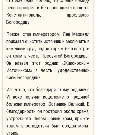
что ему было велено, то сле­пой немед­
лен­но про­зрел и без про­вод­ни­ка по­шел в
Кон­стан­ти­но­поль, про­слав­ляя
Богородицу.
Позже, став императором, Лев Мар­келл
при­ка­зал очи­стить ис­точ­ник и за­клю­чить в
ка­мен­ный круг, над ко­то­рым был по­стро­
ен храм в честь Пре­свя­той Бо­го­ро­ди­цы.
Он назвал этот родник «Живоносным
Источником» в честь чудодейственной
силы Богородицы.
Известно, что благодаря этому роднику в
VI веке получил исцеление от водяной
болезни император Юстиниан Великий. В
благодарность он построил око­ло хра­ма,
устро­ен­но­го Львом, но­вый храм, при ко­
то­ром впо­след­ствии был со­здан мо­на­
стырь.