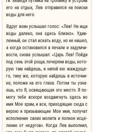
ги. Выведя путника на тропинку и устроив
его на отдых, Лев от­пра­вил­ся на по­ис­ки
во­ды для него.
Вдруг воин услы­шал го­лос: «Лев! Не ищи
во­ды да­ле­ко, она здесь близ­ко». Удив­
лен­ный, он стал ис­кать во­ду, но не на­шел,
а ко­гда оста­но­вил­ся в пе­ча­ли и за­дум­чи­
во­сти, снова услышал: «Царь Лев! Пой­ди
под сень этой ро­щи, по­черп­ни во­ды, ко­то­
рую там най­дешь, и на­пой ею жаж­ду­ще­
го, ти­ну же, ко­то­рую най­дешь в ис­точ­ни­
ке, по­ло­жи на его гла­за. По­том ты узна­
ешь, кто Я, освя­ща­ю­щая это ме­сто. Я по­
мо­гу те­бе вско­ре воз­двиг­нуть здесь во
имя Мое храм, и все, при­хо­дя­щие сю­да с
ве­рою и при­зы­ва­ю­щие Мое имя, по­лу­чат
ис­пол­не­ние сво­их мо­литв и пол­ное ис­це­
ле­ние от неду­гов». Ко­гда Лев выполнил,