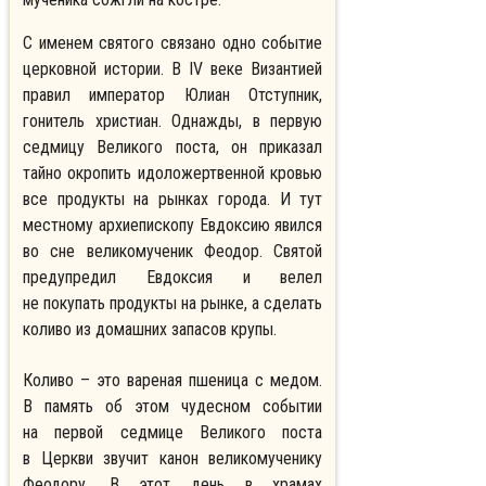
С именем святого связано одно событие
церковной истории. В IV веке Византией
правил император Юлиан Отступник,
гонитель христиан. Однажды, в первую
седмицу Великого поста, он приказал
тайно окропить идоложертвенной кровью
все продукты на рынках города. И тут
местному архиепископу Евдоксию явился
во сне великомученик Феодор. Святой
предупредил Евдоксия и велел
не покупать продукты на рынке, а сделать
коливо из домашних запасов крупы.
Коливо – это вареная пшеница с медом.
В память об этом чудесном событии
на первой седмице Великого поста
в Церкви звучит канон великомученику
Феодору. В этот день в храмах