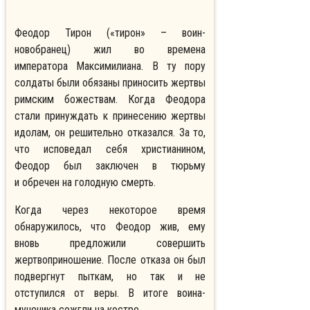
Феодор Тирон («тирон» – воин-
новобранец) жил во времена
императора Максимилиана. В ту пору
солдаты были обязаны приносить жертвы
римским божествам. Когда Феодора
стали принуждать к принесению жертвы
идолам, он решительно отказался. За то,
что исповедал себя христианином,
Феодор был заключен в тюрьму
и обречен на голодную смерть.
Когда через некоторое время
обнаружилось, что Феодор жив, ему
вновь предложили совершить
жертвоприношение. После отказа он был
подвергнут пыткам, но так и не
отступился от веры. В итоге воина-
мученика сожгли на костре.