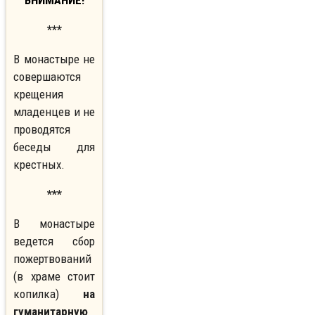
ВНИМАНИЕ!
***
В монастыре не
совершаются
крещения
младенцев и не
проводятся
беседы для
крестных.
***
В монастыре
ведется сбор
пожертвований
(в храме стоит
копилка)
на
гуманитарную