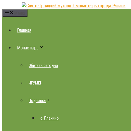
Перейти
к
Меню
содержимому
Главная
Монастырь
Обитель сегодня
ИГУМЕН
Подворья
с. Плахино