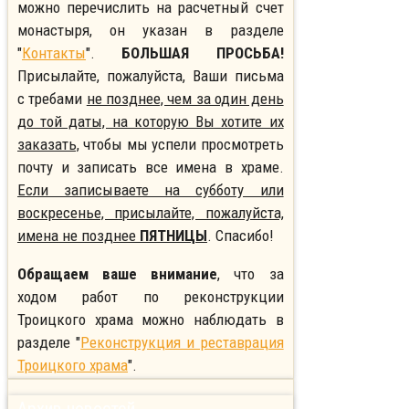
можно перечислить на расчетный счет
монастыря, он указан в разделе
"
Контакты
".
БОЛЬШАЯ ПРОСЬБА!
Присылайте, пожалуйста, Ваши письма
с требами
не позднее, чем за один день
до той даты, на которую Вы хотите их
заказать,
чтобы мы успели просмотреть
почту и записать все имена в храме.
Если записываете на субботу или
воскресенье, присылайте, пожалуйста,
имена не позднее
ПЯТНИЦЫ
. Спасибо!
Обращаем ваше внимание
, что за
ходом работ по реконструкции
Троицкого храма можно наблюдать в
разделе "
Реконструкция и реставрация
Троицкого храма
".