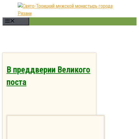
Перейти
к
содержимому
Меню
В преддверии Великого
поста