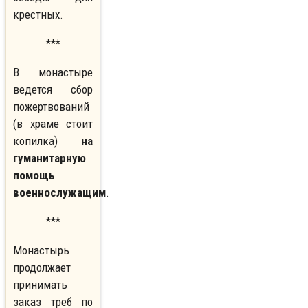
крестных.
***
В монастыре
ведется сбор
пожертвований
(в храме стоит
копилка)
на
гуманитарную
помощь
военнослужащим
.
***
Монастырь
продолжает
принимать
заказ треб по