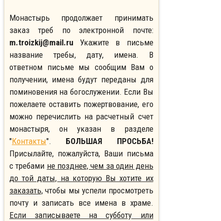
Монастырь продолжает принимать
заказ треб по электронной почте:
m.troizkij@mail.ru
Укажите в письме
название требы, дату, имена. В
ответном письме мы сообщим Вам о
получении, имена будут переданы для
поминовения на богослужении. Если Вы
пожелаете оставить пожертвование, его
можно перечислить на расчетный счет
монастыря, он указан в разделе
"
Контакты
".
БОЛЬШАЯ ПРОСЬБА!
Присылайте, пожалуйста, Ваши письма
с требами
не позднее, чем за один день
до той даты, на которую Вы хотите их
заказать,
чтобы мы успели просмотреть
почту и записать все имена в храме.
Если записываете на субботу или