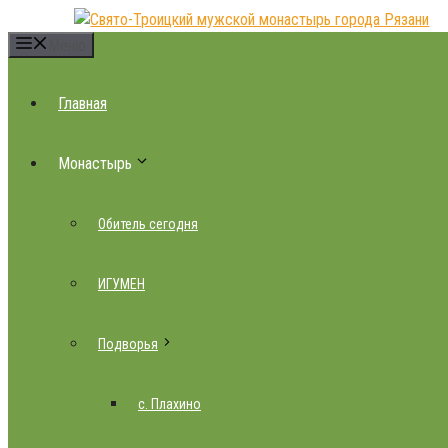
Перейти
к
Меню
содержимому
Главная
Монастырь
Обитель сегодня
ИГУМЕН
Подворья
с. Плахино