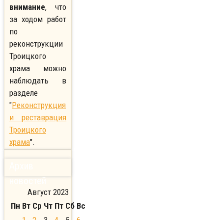
внимание
, что
за ходом работ
по
реконструкции
Троицкого
храма можно
наблюдать в
разделе
"
Реконструкция
и реставрация
Троицкого
храма
".
Архив
новостей
Август 2023
Пн
Вт
Ср
Чт
Пт
Сб
Вс
1
2
3
4
5
6