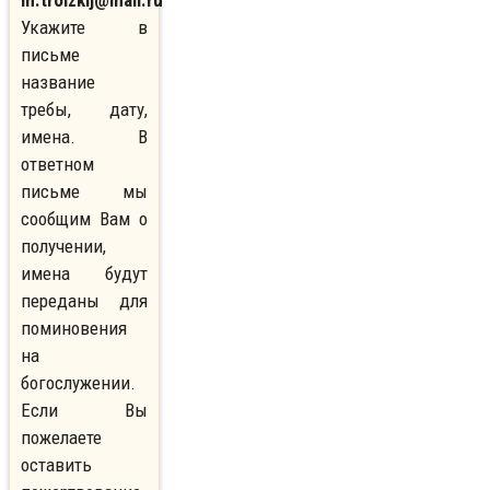
m.troizkij@mail.ru
Укажите в
письме
название
требы, дату,
имена. В
ответном
письме мы
сообщим Вам о
получении,
имена будут
переданы для
поминовения
на
богослужении.
Если Вы
пожелаете
оставить